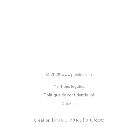
Inscrivez-vous à notre newsletter
OK
Abonnez-vous aux dernières tendances et recevez les
© 2026 www.publicore.fr
dernières actualités de l'agence !
Mentions légales
Politique de confidentialité
Cookies
Création
X