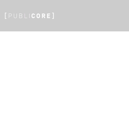
hello@publicore.fr
06 51 26 25 61