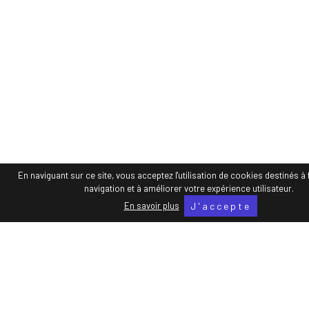
hello@publicore.fr
06 51 26 25 61
En naviguant sur ce site, vous acceptez l'utilisation de cookies destinés à f
navigation et à améliorer votre expérience utilisateur.
En savoir plus
J'accepte
Inscrivez-vous à notre newsletter