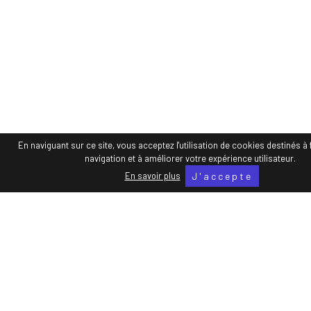
Rétrospective
2015
En naviguant sur ce site, vous acceptez l'utilisation de cookies destinés à f
navigation et à améliorer votre expérience utilisateur.
En savoir plus
J'accepte
hello@publicore.fr
06 51 26 25 61